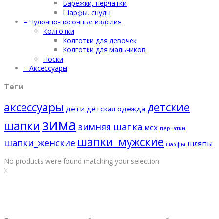
Варежки, перчатки
Шарфы, снуды
– Чулочно-носочные изделия
Колготки
Колготки для девочек
Колготки для мальчиков
Носки
– Аксессуары
Теги
аксессуары
детские
дети
детская одежда
зима
шапки
зимняя шапка
мех
перчатки
шапки_мужские
шапки_женские
шляпы
шарфы
No products were found matching your selection.
X