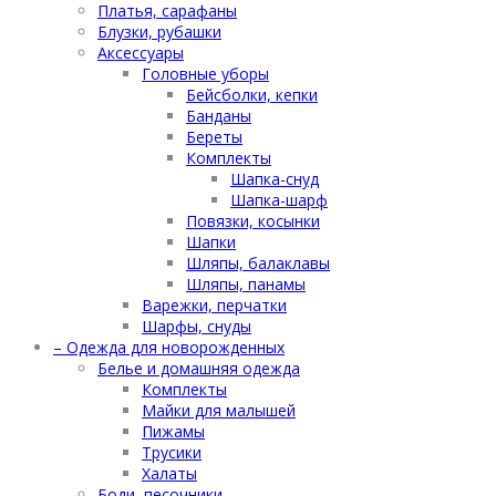
Платья, сарафаны
Блузки, рубашки
Аксессуары
Головные уборы
Бейсболки, кепки
Банданы
Береты
Комплекты
Шапка-снуд
Шапка-шарф
Повязки, косынки
Шапки
Шляпы, балаклавы
Шляпы, панамы
Варежки, перчатки
Шарфы, снуды
– Одежда для новорожденных
Белье и домашняя одежда
Комплекты
Майки для малышей
Пижамы
Трусики
Халаты
Боди, песочники