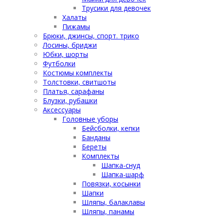
Трусики для девочек
Халаты
Пижамы
Брюки, джинсы, спорт. трико
Лосины, бриджи
Юбки, шорты
Футболки
Костюмы комплекты
Толстовки, свитшоты
Платья, сарафаны
Блузки, рубашки
Аксессуары
Головные уборы
Бейсболки, кепки
Банданы
Береты
Комплекты
Шапка-снуд
Шапка-шарф
Повязки, косынки
Шапки
Шляпы, балаклавы
Шляпы, панамы