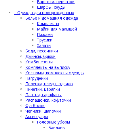
Варежки, перчатки
Шарфы, снуды
– Одежда для новорожденных
Белье и домашняя одежда
Комплекты
Майки для малышей
Пижамы
Трусики
Халаты
Боди, песочники
Джинсы, брюки
Комбинезоны
Комплекты на выписку
Костюмы, комплекты одежды
Нагрудники
Пеленки, пледы, одеяло
Пинетки, царапки
Платья, сарафаны
Распашонки, кофточки
Футболки
Чепчики, шапочки
Аксессуары
Головные уборы
Банданы