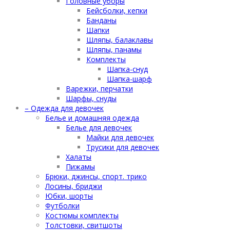
Головные уборы
Бейсболки, кепки
Банданы
Шапки
Шляпы, балаклавы
Шляпы, панамы
Комплекты
Шапка-снуд
Шапка-шарф
Варежки, перчатки
Шарфы, снуды
– Одежда для девочек
Белье и домашняя одежда
Белье для девочек
Майки для девочек
Трусики для девочек
Халаты
Пижамы
Брюки, джинсы, спорт. трико
Лосины, бриджи
Юбки, шорты
Футболки
Костюмы комплекты
Толстовки, свитшоты