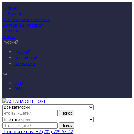
Кабинет
Избранное
Отслеживание заказов
Доставка и возврат
Корзина
Войти
Русский
Русский
Английский
Казахский
KZT
USD
RUB
Поиск
Поиск
Позвоните нам!
+7 (702) 729-58-42