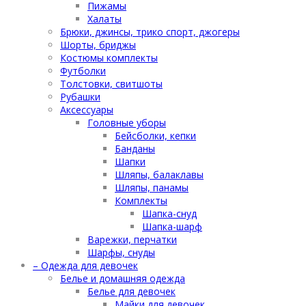
Пижамы
Халаты
Брюки, джинсы, трико спорт, джогеры
Шорты, бриджы
Костюмы комплекты
Футболки
Толстовки, свитшоты
Рубашки
Аксессуары
Головные уборы
Бейсболки, кепки
Банданы
Шапки
Шляпы, балаклавы
Шляпы, панамы
Комплекты
Шапка-снуд
Шапка-шарф
Варежки, перчатки
Шарфы, снуды
– Одежда для девочек
Белье и домашняя одежда
Белье для девочек
Майки для девочек