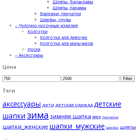
Шляпы, балаклавы
Шляпы, панамы
Варежки, перчатки
Шарфы, снуды
– Чулочно-носочные изделия
Колготки
Колготки для девочек
Колготки для мальчиков
Носки
– Аксессуары
Цена
Min
Max
Filter
price
price
Теги
аксессуары
детские
дети
детская одежда
зима
шапки
зимняя шапка
мех
перчатки
шапки_мужские
шапки_женские
шляпы
шарфы