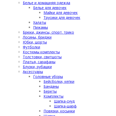
Белье и домашняя одежда
Белье для девочек
Майки для девочек
Трусики для девочек
Халаты
Пижамы
Брюки, джинсы, спорт. трико
Лосины, бриджи
Юбки, шорты
Футболки
Костюмы комплекты
Толстовки, свитшоты
Платья, сарафаны
Блузки, рубашки
Аксессуары
Головные уборы
Бейсболки, кепки
Банданы
Береты
Комплекты
Шапка-снуд
Шапка-шарф
Повязки, косынки
Шапки