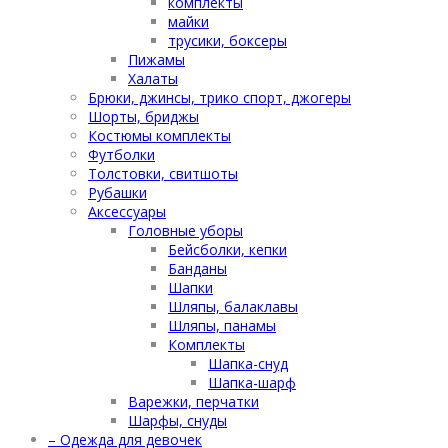
комплекты
майки
трусики, боксеры
Пижамы
Халаты
Брюки, джинсы, трико спорт, джогеры
Шорты, бриджы
Костюмы комплекты
Футболки
Толстовки, свитшоты
Рубашки
Аксессуары
Головные уборы
Бейсболки, кепки
Банданы
Шапки
Шляпы, балаклавы
Шляпы, панамы
Комплекты
Шапка-снуд
Шапка-шарф
Варежки, перчатки
Шарфы, снуды
– Одежда для девочек