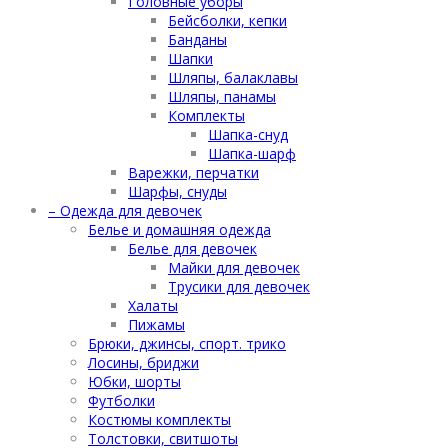
Головные уборы
Бейсболки, кепки
Банданы
Шапки
Шляпы, балаклавы
Шляпы, панамы
Комплекты
Шапка-снуд
Шапка-шарф
Варежки, перчатки
Шарфы, снуды
– Одежда для девочек
Белье и домашняя одежда
Белье для девочек
Майки для девочек
Трусики для девочек
Халаты
Пижамы
Брюки, джинсы, спорт. трико
Лосины, бриджи
Юбки, шорты
Футболки
Костюмы комплекты
Толстовки, свитшоты