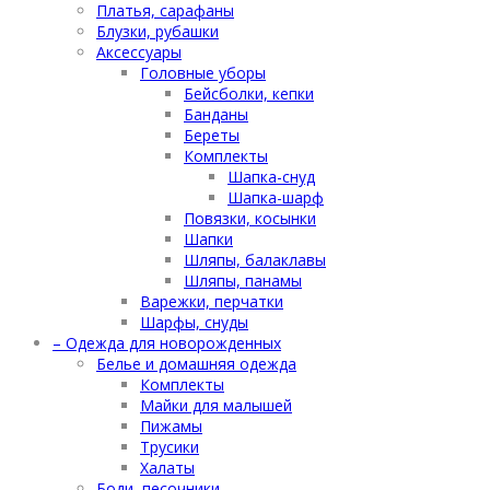
Платья, сарафаны
Блузки, рубашки
Аксессуары
Головные уборы
Бейсболки, кепки
Банданы
Береты
Комплекты
Шапка-снуд
Шапка-шарф
Повязки, косынки
Шапки
Шляпы, балаклавы
Шляпы, панамы
Варежки, перчатки
Шарфы, снуды
– Одежда для новорожденных
Белье и домашняя одежда
Комплекты
Майки для малышей
Пижамы
Трусики
Халаты
Боди, песочники