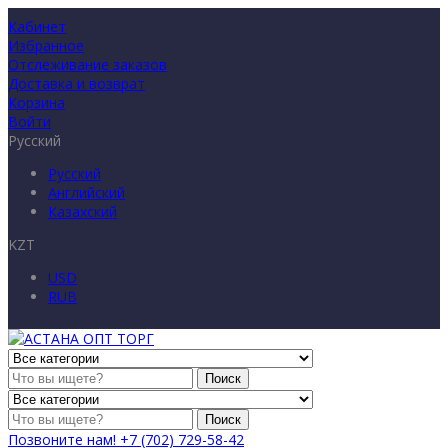
Кабинет
Избранное
Отслеживание заказов
Доставка и возврат
Корзина
Войти
Русский
Русский
Английский
Казахский
KZT
USD
RUB
Поиск
Поиск
Позвоните нам!
+7 (702) 729-58-42