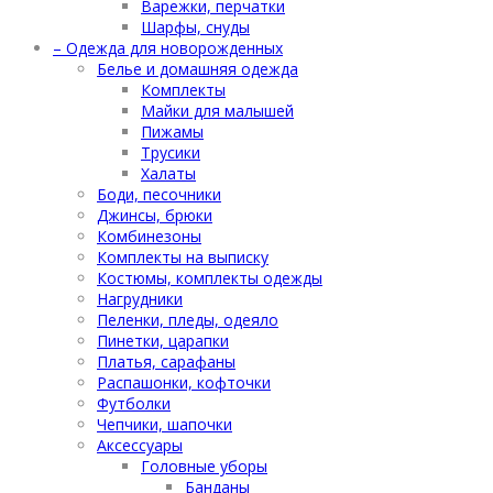
Варежки, перчатки
Шарфы, снуды
– Одежда для новорожденных
Белье и домашняя одежда
Комплекты
Майки для малышей
Пижамы
Трусики
Халаты
Боди, песочники
Джинсы, брюки
Комбинезоны
Комплекты на выписку
Костюмы, комплекты одежды
Нагрудники
Пеленки, пледы, одеяло
Пинетки, царапки
Платья, сарафаны
Распашонки, кофточки
Футболки
Чепчики, шапочки
Аксессуары
Головные уборы
Банданы