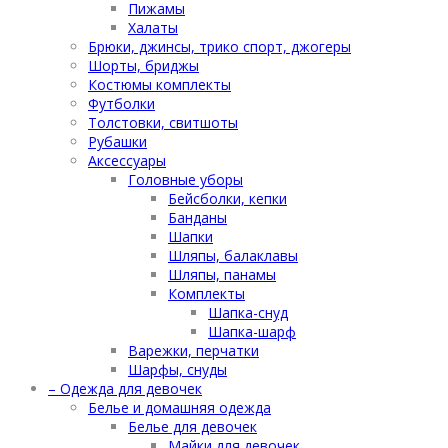
Пижамы
Халаты
Брюки, джинсы, трико спорт, джогеры
Шорты, бриджы
Костюмы комплекты
Футболки
Толстовки, свитшоты
Рубашки
Аксессуары
Головные уборы
Бейсболки, кепки
Банданы
Шапки
Шляпы, балаклавы
Шляпы, панамы
Комплекты
Шапка-снуд
Шапка-шарф
Варежки, перчатки
Шарфы, снуды
– Одежда для девочек
Белье и домашняя одежда
Белье для девочек
Майки для девочек