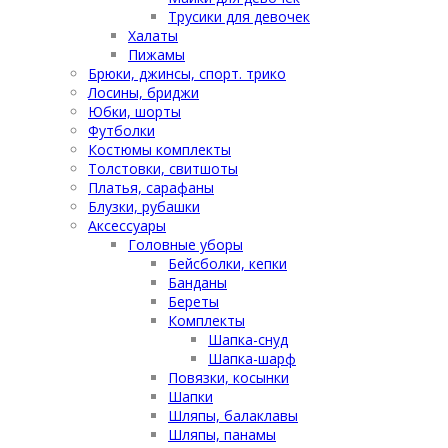
Трусики для девочек
Халаты
Пижамы
Брюки, джинсы, спорт. трико
Лосины, бриджи
Юбки, шорты
Футболки
Костюмы комплекты
Толстовки, свитшоты
Платья, сарафаны
Блузки, рубашки
Аксессуары
Головные уборы
Бейсболки, кепки
Банданы
Береты
Комплекты
Шапка-снуд
Шапка-шарф
Повязки, косынки
Шапки
Шляпы, балаклавы
Шляпы, панамы