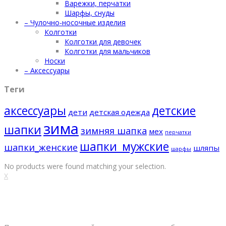
Варежки, перчатки
Шарфы, снуды
– Чулочно-носочные изделия
Колготки
Колготки для девочек
Колготки для мальчиков
Носки
– Аксессуары
Теги
аксессуары
детские
дети
детская одежда
зима
шапки
зимняя шапка
мех
перчатки
шапки_мужские
шапки_женские
шляпы
шарфы
No products were found matching your selection.
X