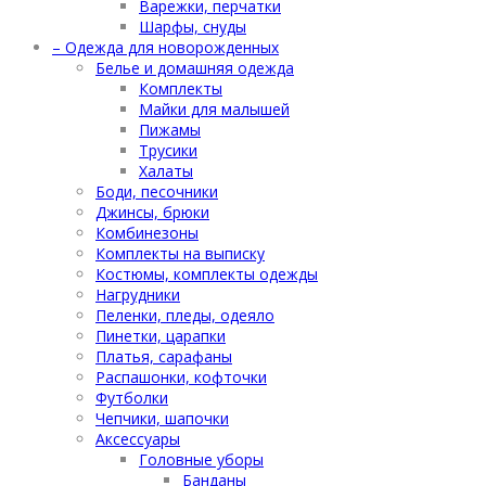
Варежки, перчатки
Шарфы, снуды
– Одежда для новорожденных
Белье и домашняя одежда
Комплекты
Майки для малышей
Пижамы
Трусики
Халаты
Боди, песочники
Джинсы, брюки
Комбинезоны
Комплекты на выписку
Костюмы, комплекты одежды
Нагрудники
Пеленки, пледы, одеяло
Пинетки, царапки
Платья, сарафаны
Распашонки, кофточки
Футболки
Чепчики, шапочки
Аксессуары
Головные уборы
Банданы