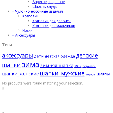
Варежки, перчатки
Шарфы, снуды
– Чулочно-носочные изделия
Колготки
Колготки для девочек
Колготки для мальчиков
Носки
– Аксессуары
Теги
аксессуары
детские
дети
детская одежда
зима
шапки
зимняя шапка
мех
перчатки
шапки_мужские
шапки_женские
шляпы
шарфы
No products were found matching your selection.
X