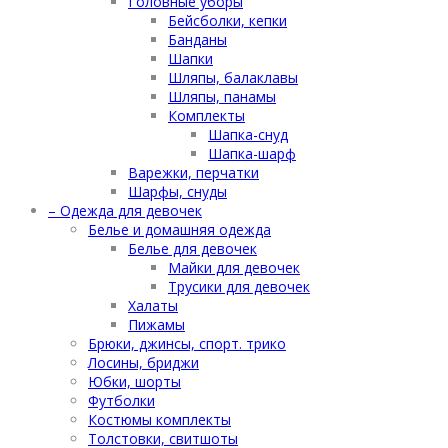
Головные уборы
Бейсболки, кепки
Банданы
Шапки
Шляпы, балаклавы
Шляпы, панамы
Комплекты
Шапка-снуд
Шапка-шарф
Варежки, перчатки
Шарфы, снуды
– Одежда для девочек
Белье и домашняя одежда
Белье для девочек
Майки для девочек
Трусики для девочек
Халаты
Пижамы
Брюки, джинсы, спорт. трико
Лосины, бриджи
Юбки, шорты
Футболки
Костюмы комплекты
Толстовки, свитшоты