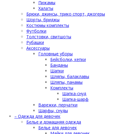
Пижамы
Халаты
Брюки, джинсы, трико спорт, джогеры
Шорты, бриджы
Костюмы комплекты
Футболки
Толстовки, свитшоты
Рубашки
Аксессуары
Головные уборы
Бейсболки, кепки
Банданы
Шапки
Шляпы, балаклавы
Шляпы, панамы
Комплекты
Шапка-снуд
Шапка-шарф
Варежки, перчатки
Шарфы, снуды
– Одежда для девочек
Белье и домашняя одежда
Белье для девочек
Майки для девочек