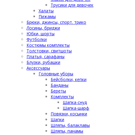
Трусики для девочек
Халаты
Пижамы
Брюки, джинсы, спорт. трико
Лосины, бриджи
Юбки, шорты
Футболки
Костюмы комплекты
Толстовки, свитшоты
Платья, сарафаны
Блузки, рубашки
Аксессуары
Головные уборы
Бейсболки, кепки
Банданы
Береты
Комплекты
Шапка-снуд
Шапка-шарф
Повязки, косынки
Шапки
Шляпы, балаклавы
Шляпы, панамы