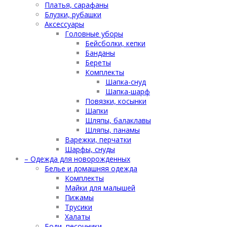
Платья, сарафаны
Блузки, рубашки
Аксессуары
Головные уборы
Бейсболки, кепки
Банданы
Береты
Комплекты
Шапка-снуд
Шапка-шарф
Повязки, косынки
Шапки
Шляпы, балаклавы
Шляпы, панамы
Варежки, перчатки
Шарфы, снуды
– Одежда для новорожденных
Белье и домашняя одежда
Комплекты
Майки для малышей
Пижамы
Трусики
Халаты
Боди, песочники