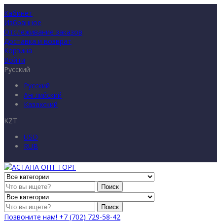
Кабинет
Избранное
Отслеживание заказов
Доставка и возврат
Корзина
Войти
Русский
Русский
Английский
Казахский
KZT
USD
RUB
Поиск
Поиск
Позвоните нам!
+7 (702) 729-58-42